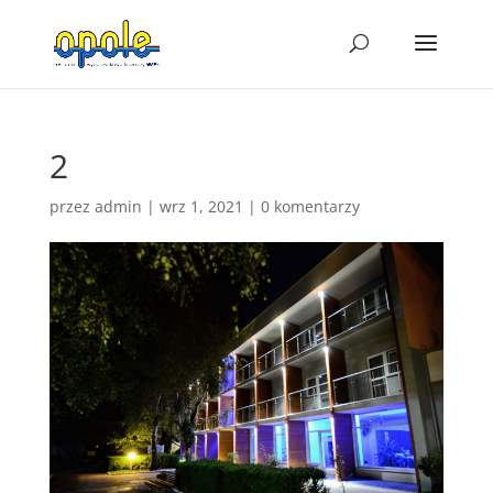
2
przez
admin
|
wrz 1, 2021
|
0 komentarzy