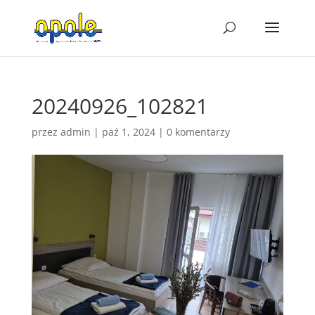
20240926_102821
przez
admin
|
paź 1, 2024
|
0 komentarzy