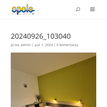
20240926_103040
przez
admin
|
paź 1, 2024
|
0 komentarzy