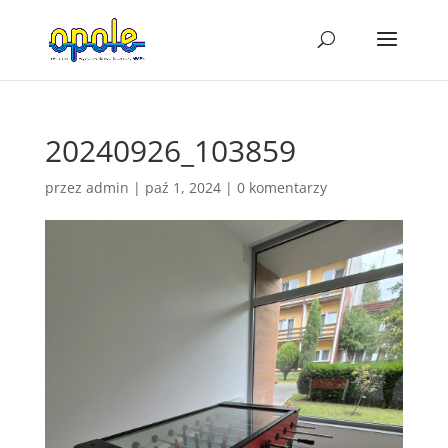
20240926_103859
przez
admin
|
paź 1, 2024
|
0 komentarzy