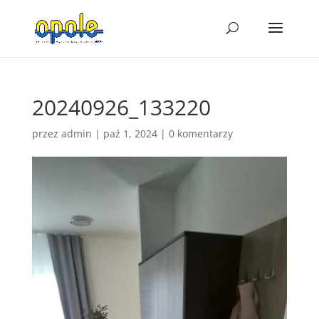
20240926_133220
przez
admin
|
paź 1, 2024
|
0 komentarzy