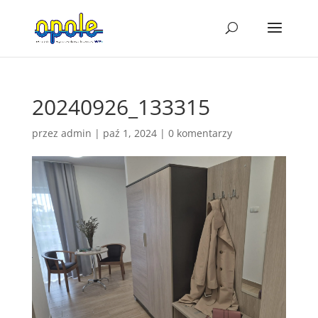
20240926_133315
przez
admin
|
paź 1, 2024
|
0 komentarzy