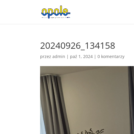
20240926_134158
przez
admin
|
paź 1, 2024
|
0 komentarzy