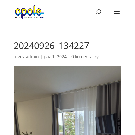
20240926_134227
przez
admin
|
paź 1, 2024
|
0 komentarzy