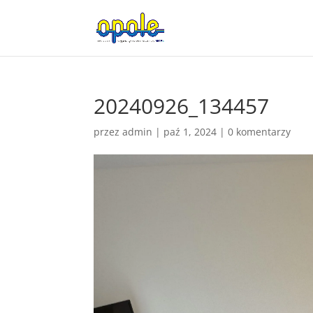
20240926_134457
przez
admin
|
paź 1, 2024
|
0 komentarzy