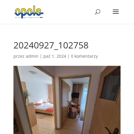
20240927_102758
przez
admin
|
paź 1, 2024
|
0 komentarzy