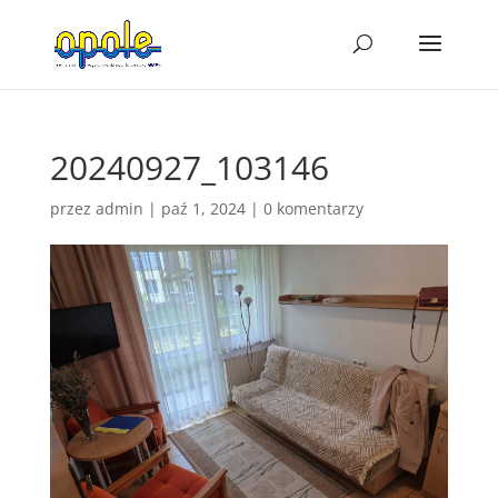
20240927_103146
przez
admin
|
paź 1, 2024
|
0 komentarzy