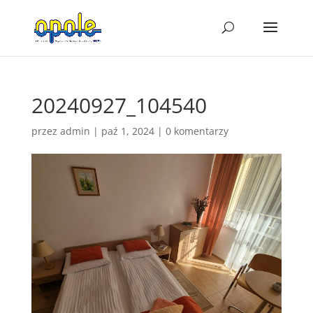
20240927_104540
przez
admin
|
paź 1, 2024
|
0 komentarzy