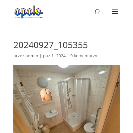
20240927_105355
przez
admin
|
paź 1, 2024
|
0 komentarzy