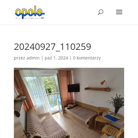
20240927_110259
przez
admin
|
paź 1, 2024
|
0 komentarzy