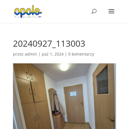
20240927_113003
przez
admin
|
paź 1, 2024
|
0 komentarzy