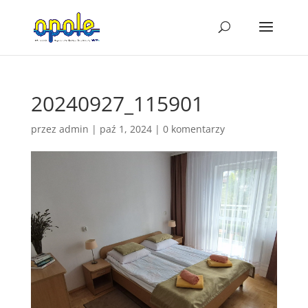
20240927_115901
przez
admin
|
paź 1, 2024
|
0 komentarzy