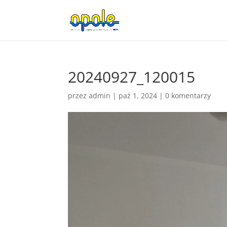
20240927_120015
przez
admin
|
paź 1, 2024
|
0 komentarzy