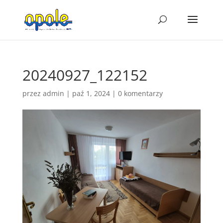
20240927_122152
przez
admin
|
paź 1, 2024
|
0 komentarzy