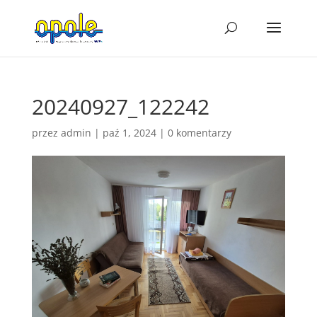
20240927_122242
przez
admin
|
paź 1, 2024
|
0 komentarzy