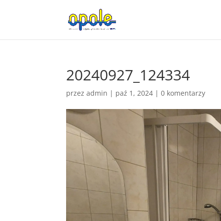
20240927_124334
przez
admin
|
paź 1, 2024
|
0 komentarzy