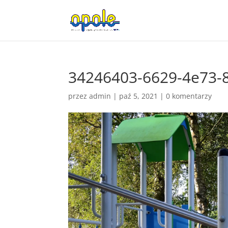
34246403-6629-4e73-
przez
admin
|
paź 5, 2021
|
0 komentarzy